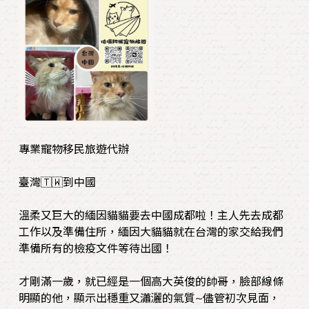
專業寵物移民旅遊代辦
臺灣🇹🇼到中國
溫柔又巨大的緬因貓貓要去中國成都啦！主人先去成都
工作以及準備住所，緬因大貓貓就在台灣的家交給我們
準備所有的檢疫文件等待出國！
才剛滿一歲，就已經是一個高大英俊的帥哥，臉部線條
明顯的他，顯示出穩重又瀟灑的氣質~儘管初次見面，