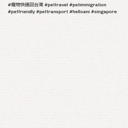
#寵物快速回台灣 #pettravel #petimmigration
#petfriendly #pettransport #helloani #singapore