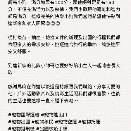
超高小狗，滿分如果有100分，那他絕對足足有150
分！不僅充滿活力以及熱情，我們也發現他體能和智力
都是滿分，這樣完美的快樂小狗我們當然希望他快點到
達新家和家人團聚😍😍😍
從打疫苗、抽血、檢疫文件的辦理及出國的行程我們都
依照家人的需求安排，挑選適合旅行的季節，讓旅途平
安又舒服。
到達新家的比熊小帥哥也要好好陪小主人一起唸書長大
歐！
感謝馬麻在到達以後還是持續跟我們聯絡，分享可愛的
他，戶外活動影片以及精彩生活照我們都很喜歡，往後
的生活也要這樣一直幸福下去呦～
#寵物國際運輸 #寵物進出口
#寵物出國 #寵物移民 #寵物空運 #寵物托運
#寵物搭飛機 #出國檢疫手續