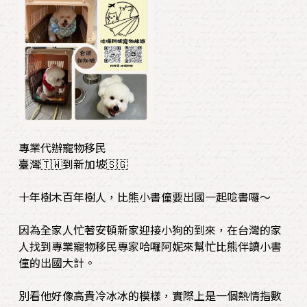
專業代辦寵物移民
臺灣🇹🇼到新加坡🇸🇬
十年樹木百年樹人，比熊小書僮要出國一起唸書囉～
因為全家人忙著安頓新家迎接小狗的到來，在台灣的家
人找到專業寵物移民專家哈囉阿妮來幫忙比熊伴讀小書
僮的出國大計。
別看他好像高貴冷冰冰的模樣，實際上是一個熱情指數